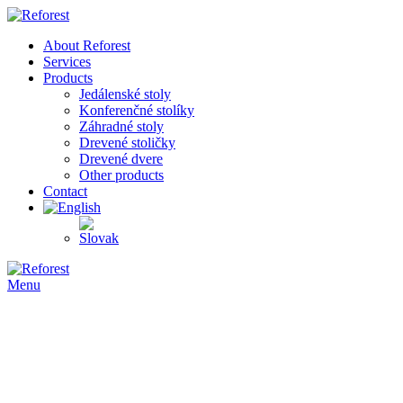
About Reforest
Services
Products
Jedálenské stoly
Konferenčné stolíky
Záhradné stoly
Drevené stoličky
Drevené dvere
Other products
Contact
Menu
-50%