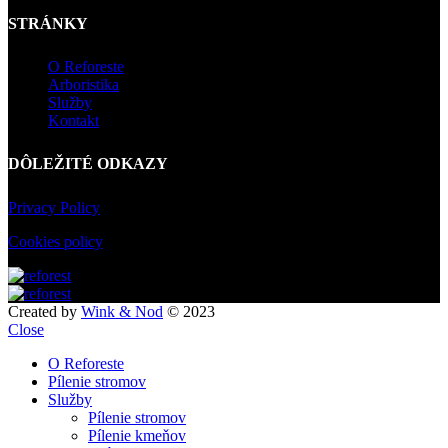
STRÁNKY
O Reforeste
Arboristika
Služby
Kontakt
DÔLEŽITÉ ODKAZY
Privacy Policy
Cookies policy
Created by
Wink & Nod
© 2023
Close
O Reforeste
Pílenie stromov
Služby
Pílenie stromov
Pílenie kmeňov