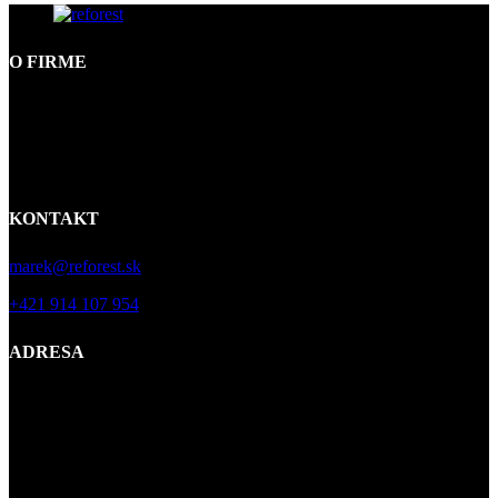
O FIRME
Všetky kúsky z dielne Reforest prinesú do vášho interiéru príbeh o
faune, o flóre, o vode, o vetre, o kráse, o kolobehu a druhej šanci na
život. Kúpou každého stola Reforest podporujete udržateľnosť
slovenských lesov.
KONTAKT
marek@reforest.sk
+421 914 107 954
ADRESA
REFOREST s.r.o.
Trnavská 9
919 27 Dolné Lovčice