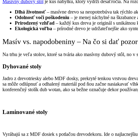
Masívny dubový stôl
je kus nábytku, ktorý vydrží desaťročia. Na roz
Dlhá životnosť
– masívne drevo sa neopotrebúva tak rýchlo ako
Odolnosť voči poškodeniu
– je menej náchylné na škrabance
Prirodzený vzhľad
– každý kus dreva je originál s unikátnou
Ekologická voľba
– prírodné drevo je udržateľnejšie ako synte
Masív vs. napodobeniny – Na čo si dať pozor
Na trhu je veľa stolov, ktoré sa tvária ako masívny dubový stôl, no v s
Dyhované stoly
Jadro z drevotriesky alebo MDF dosky, prekryté tenkou vrstvou dreva
sa môže odlúpnuť a odhalený materiál pod ňou začne nasiakavať vlhk
konferenčný stolík dub wotan, ako sa bežne označuje dekor používa
Laminované stoly
Vyrábajú sa z MDF dosiek s potlačou drevodekoru. Ide o najlacnejšiu 