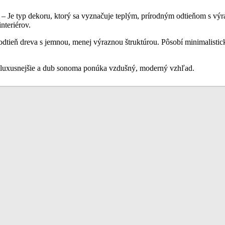
– Je typ dekoru, ktorý sa vyznačuje teplým, prírodným odtieňom s výraz
nteriérov.
í odtieň dreva s jemnou, menej výraznou štruktúrou. Pôsobí minimalisti
í luxusnejšie a dub sonoma ponúka vzdušný, moderný vzhľad.