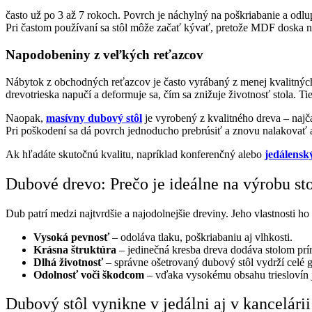
často už po 3 až 7 rokoch. Povrch je náchylný na poškriabanie a odlu
Pri častom používaní sa stôl môže začať kývať, pretože MDF doska 
Napodobeniny z veľkých reťazcov
Nábytok z obchodných reťazcov je často vyrábaný z menej kvalitných 
drevotrieska napučí a deformuje sa, čím sa znižuje životnosť stola. Ti
Naopak,
masívny dubový stôl
je vyrobený z kvalitného dreva – najč
Pri poškodení sa dá povrch jednoducho prebrúsiť a znovu nalakovať al
Ak hľadáte skutočnú kvalitu, napríklad konferenčný alebo
jedálensk
Dubové drevo: Prečo je ideálne na výrobu st
Dub patrí medzi najtvrdšie a najodolnejšie dreviny. Jeho vlastnosti h
Vysoká pevnosť
– odoláva tlaku, poškriabaniu aj vlhkosti.
Krásna štruktúra
– jedinečná kresba dreva dodáva stolom prí
Dlhá životnosť
– správne ošetrovaný dubový stôl vydrží celé 
Odolnosť voči škodcom
– vďaka vysokému obsahu trieslovín
Dubový stôl vynikne v jedálni aj v kancelárii