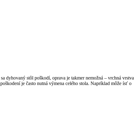
k sa dyhovaný stôl poškodí, oprava je takmer nemožná – vrchná vrstva
oškodení je často nutná výmena celého stola. Napríklad môže ísť o