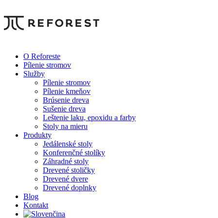
O Reforeste
Pílenie stromov
Služby
Pílenie stromov
Pílenie kmeňov
Brúsenie dreva
Sušenie dreva
Leštenie laku, epoxidu a farby
Stoly na mieru
Produkty
Jedálenské stoly
Konferenčné stolíky
Záhradné stoly
Drevené stoličky
Drevené dvere
Drevené doplnky
Blog
Kontakt