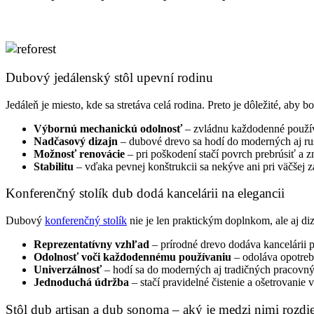
Dubový jedálenský stôl upevní rodinu
Jedáleň je miesto, kde sa stretáva celá rodina. Preto je dôležité, aby
Výbornú mechanickú odolnosť
– zvládnu každodenné použív
Nadčasový dizajn
– dubové drevo sa hodí do moderných aj rus
Možnosť renovácie
– pri poškodení stačí povrch prebrúsiť a 
Stabilitu
– vďaka pevnej konštrukcii sa nekýve ani pri väčšej z
Konferenčný stolík dub dodá kancelárii na elegancii
Dubový
konferenčný stolík
nie je len praktickým doplnkom, ale aj d
Reprezentatívny vzhľad
– prírodné drevo dodáva kancelárii p
Odolnosť voči každodennému používaniu
– odoláva opotreb
Univerzálnosť
– hodí sa do moderných aj tradičných pracovnýc
Jednoduchá údržba
– stačí pravidelné čistenie a ošetrovani
Stôl dub artisan a dub sonoma – aký je medzi nimi rozdie