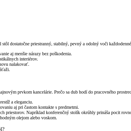
 bol stôl dostatočne priestranný, stabilný, pevný a odolný voči každode
anie aj menšie nárazy bez poškodenia.
tikálnych interiérov.
znovu nalakovať.
áťaži.
izajnovým prvkom kancelárie. Prečo sa dub hodí do pracovného prostre
restíž a eleganciu.
ovaniu aj pri častom kontakte s predmetmi.
h priestorov. Napríklad konferenčný stolík okrúhly prináša pocit rovno
e vhodným olejom alebo voskom.
l?