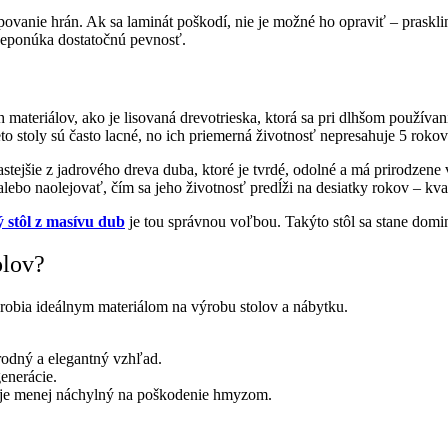
povanie hrán. Ak sa laminát poškodí, nie je možné ho opraviť – prasklin
neponúka dostatočnú pevnosť.
materiálov, ako je lisovaná drevotrieska, ktorá sa pri dlhšom používan
eto stoly sú často lacné, no ich priemerná životnosť nepresahuje 5 rokov
astejšie z jadrového dreva duba, ktoré je tvrdé, odolné a má prirodze
ebo naolejovať, čím sa jeho životnosť predĺži na desiatky rokov – kva
ý stôl z masívu dub
je tou správnou voľbou. Takýto stôl sa stane domina
olov?
o robia ideálnym materiálom na výrobu stolov a nábytku.
rodný a elegantný vzhľad.
generácie.
 je menej náchylný na poškodenie hmyzom.