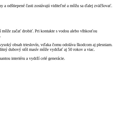
y a odštiepené časti zostávajú viditeľné a môžu sa ďalej zväčšovať.
í môže začať drobiť. Pri kontakte s vodou alebo vlhkosťou
.
ne vysoký obsah trieslovín, vďaka čomu odoláva škodcom aj plesniam.
litný dubový stôl masív môže vydržať aj 50 rokov a viac.
ntou interiéru a vydrží celé generácie.