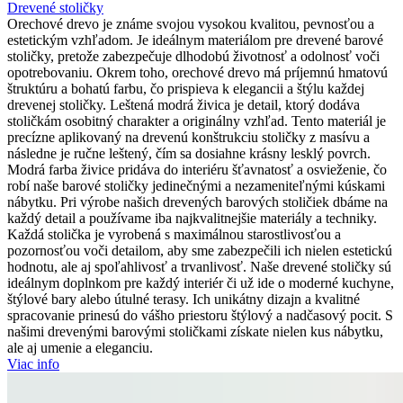
Drevené stoličky
Orechové drevo je známe svojou vysokou kvalitou, pevnosťou a
estetickým vzhľadom. Je ideálnym materiálom pre drevené barové
stoličky, pretože zabezpečuje dlhodobú životnosť a odolnosť voči
opotrebovaniu. Okrem toho, orechové drevo má príjemnú hmatovú
štruktúru a bohatú farbu, čo prispieva k elegancii a štýlu každej
drevenej stoličky. Leštená modrá živica je detail, ktorý dodáva
stoličkám osobitný charakter a originálny vzhľad. Tento materiál je
precízne aplikovaný na drevenú konštrukciu stoličky z masívu a
následne je ručne leštený, čím sa dosiahne krásny lesklý povrch.
Modrá farba živice pridáva do interiéru šťavnatosť a osvieženie, čo
robí naše barové stoličky jedinečnými a nezameniteľnými kúskami
nábytku. Pri výrobe našich drevených barových stoličiek dbáme na
každý detail a používame iba najkvalitnejšie materiály a techniky.
Každá stolička je vyrobená s maximálnou starostlivosťou a
pozornosťou voči detailom, aby sme zabezpečili ich nielen estetickú
hodnotu, ale aj spoľahlivosť a trvanlivosť. Naše drevené stoličky sú
ideálnym doplnkom pre každý interiér či už ide o moderné kuchyne,
štýlové bary alebo útulné terasy. Ich unikátny dizajn a kvalitné
spracovanie prinesú do vášho priestoru štýlový a nadčasový pocit. S
našimi drevenými barovými stoličkami získate nielen kus nábytku,
ale aj umenie a eleganciu.
Viac info