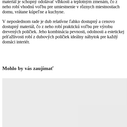
materiál je schopný odolávať vlhkosti a teplotným zmenám, čo z
neho robí vhodnú voľbu pre umiestnenie v rôznych miestnostiach
domu, vrátane kúpeľne a kuchyne.
V neposlednom rade je dub relatívne ľahko dostupný a cenovo
dostupný materiál, čo z neho robí praktickú voľbu pre výrobu
drevených poličiek. Jeho kombinácia pevnosti, odolnosti a estetickej
príťažlivosti robí z dubových poličiek ideálny nábytok pre každý
domáci interiér.
Mohlo by vás zaujímať