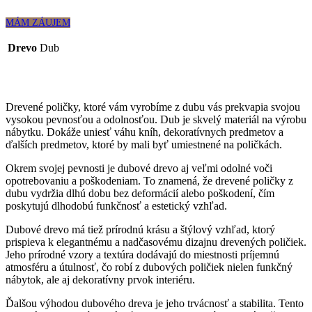
MÁM ZÁUJEM
Drevo
Dub
Drevené poličky, ktoré vám vyrobíme z dubu vás prekvapia svojou
vysokou pevnosťou a odolnosťou. Dub je skvelý materiál na výrobu
nábytku. Dokáže uniesť váhu kníh, dekoratívnych predmetov a
ďalších predmetov, ktoré by mali byť umiestnené na poličkách.
Okrem svojej pevnosti je dubové drevo aj veľmi odolné voči
opotrebovaniu a poškodeniam. To znamená, že drevené poličky z
dubu vydržia dlhú dobu bez deformácií alebo poškodení, čím
poskytujú dlhodobú funkčnosť a estetický vzhľad.
Dubové drevo má tiež prírodnú krásu a štýlový vzhľad, ktorý
prispieva k elegantnému a nadčasovému dizajnu drevených poličiek.
Jeho prírodné vzory a textúra dodávajú do miestnosti príjemnú
atmosféru a útulnosť, čo robí z dubových poličiek nielen funkčný
nábytok, ale aj dekoratívny prvok interiéru.
Ďalšou výhodou dubového dreva je jeho trvácnosť a stabilita. Tento