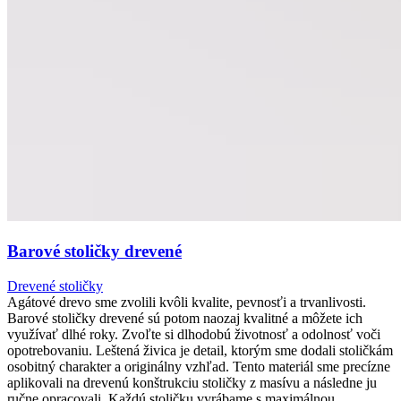
Barové stoličky drevené
Drevené stoličky
Agátové drevo sme zvolili kvôli kvalite, pevnosťi a trvanlivosti.
Barové stoličky drevené sú potom naozaj kvalitné a môžete ich
využívať dlhé roky. Zvoľte si dlhodobú životnosť a odolnosť voči
opotrebovaniu. Leštená živica je detail, ktorým sme dodali stoličkám
osobitný charakter a originálny vzhľad. Tento materiál sme precízne
aplikovali na drevenú konštrukciu stoličky z masívu a následne ju
ručne opracovali. Každú stoličku vyrábame s maximálnou