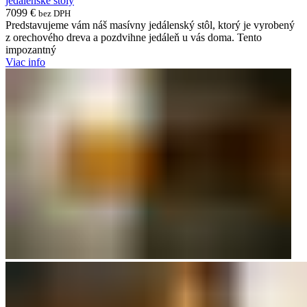
jedálenské stoly
7099
€
bez DPH
Predstavujeme vám náš masívny jedálenský stôl, ktorý je vyrobený
z orechového dreva a pozdvihne jedáleň u vás doma. Tento
impozantný
Viac info