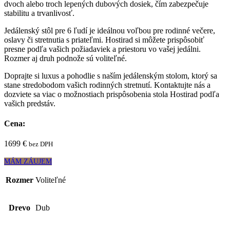
dvoch alebo troch lepených dubových dosiek, čím zabezpečuje
stabilitu a trvanlivosť.
Jedálenský stôl pre 6 ľudí je ideálnou voľbou pre rodinné večere,
oslavy či stretnutia s priateľmi. Hostirad si môžete prispôsobiť
presne podľa vašich požiadaviek a priestoru vo vašej jedálni.
Rozmer aj druh podnože sú voliteľné.
Doprajte si luxus a pohodlie s naším jedálenským stolom, ktorý sa
stane stredobodom vašich rodinných stretnutí. Kontaktujte nás a
dozviete sa viac o možnostiach prispôsobenia stola Hostirad podľa
vašich predstáv.
Cena:
1699
€
bez DPH
MÁM ZÁUJEM
Rozmer
Voliteľné
Drevo
Dub