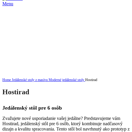
Menu
Click to enlarge
Home
Jedálenské stoly z masívu
Moderné jedálenské stoly
Hostirad
Hostirad
Jedálenský stôl pre 6 osôb
Zvažujete nové usporiadanie vašej jedálne? Predstavujeme vám
Hostirad, jedálenský stôl pre 6 osôb, ktorý kombinuje nadčasový
dizajn a kvalitu spracovania. Tento stôl bol navrhnutý ako prototyp z