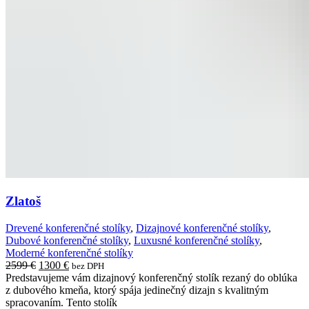
Zlatoš
Drevené konferenčné stolíky
,
Dizajnové konferenčné stolíky
,
Dubové konferenčné stolíky
,
Luxusné konferenčné stolíky
,
Moderné konferenčné stolíky
Original
Current
2599
€
1300
€
bez DPH
price
price
Predstavujeme vám dizajnový konferenčný stolík rezaný do oblúka
was:
is:
z dubového kmeňa, ktorý spája jedinečný dizajn s kvalitným
2599 €.
1300 €.
spracovaním. Tento stolík