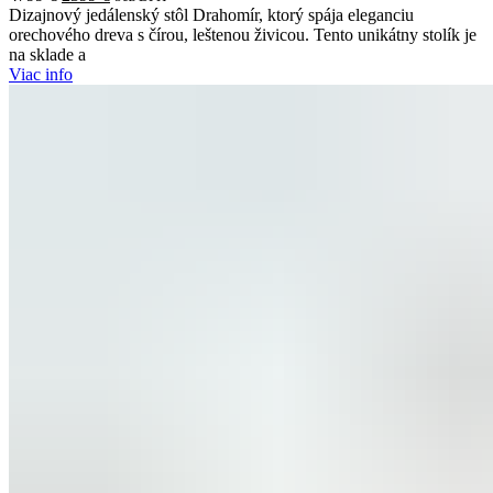
price
price
Dizajnový jedálenský stôl Drahomír, ktorý spája eleganciu
was:
is:
orechového dreva s čírou, leštenou živicou. Tento unikátny stolík je
4799 €.
2399 €.
na sklade a
Viac info