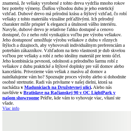
znamená, že vešiaky vyrobené z tohto dreva vydržia mnoho rokov
bez potreby výmeny. Ďalšou výhodou dubu je jeho estetický
vzhľad. Dubové drevo má prírodnú krásu a štýlový vzhľad, čo robí
vešiaky z tohto materiálu vizuálne príťažlivými. Ich prírodný
charakter môže prispieť k elegancii a útulnosti vášho interiéru.
Navyše, dubové drevo je relatívne ľahko dostupné a cenovo
dostupné, čo z neho robí vynikajúcu voľbu pre výrobu vešiakov.
Jeho dostupnosť umožňuje výrobu vešiakov z dubu v rôznych
štýloch a dizajnoch, aby vyhovovali individuálnym preferenciám a
potrebám zákazníkov. Vzhľadom na tieto vlastnosti je dub skvelou
voľbou pre vešiaky a robí z neho ideálny materiál pre tento účel.
Jeho kombinácia pevnosti, odolnosti a prírodného šarmu robí z
vešiakov z dubu praktické a štýlové doplnky pre váš domov alebo
kanceláriu. Privezieme vám vešiak z masívu až domov a
nainštalujeme vám ho? Spoznajte proces výroby alebo si dohodnite
osobné stretnutie. Radi vás privítame v našej dielni, ktorá sa
nachádza
v
Maduniciach na Družstevnej ulici
.
Alebo nás
navštívte
v
Bratislave na Račianskej 90 v OC LightPark v
našom showroome
Príďte, kde vám to vyhovuje viac, vítaní ste
všade.
Viac info